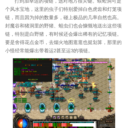
打到加幸运的项链，选对地方很关键。蜈蚣洞可是
个风水宝地，这里的虫子们特别爱掉白色虎齿和灯笼项
链，而且因为掉的数量多，碰上极品的几率自然也高。
封魔谷和猪洞里的野猪、蛆虫们也会慷慨地送出这些项
链，特别是白野猪，有时候还会爆出稀有的记忆项链。
要是舍得花点金币，去烟火地图逛逛也挺划算，那里的
小怪经常能爆出带着运2甚至运3的项链。