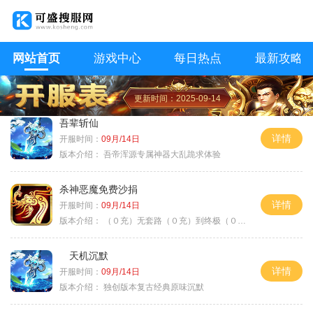
网站首页
游戏中心
每日热点
最新攻略
更新时间：2025-09-14
吾辈斩仙
详情
开服时间：
09月/14日
版本介绍：
吾帝浑源专属神器大乱跪求体验
杀神恶魔免费沙捐
详情
开服时间：
09月/14日
版本介绍：
（０充）无套路（０充）到终极（０充）爽
天机沉默
详情
开服时间：
09月/14日
版本介绍：
独创版本复古经典原味沉默