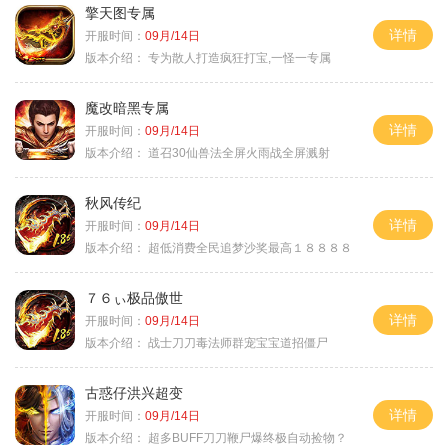
擎天图专属
详情
开服时间：
09月/14日
版本介绍：
专为散人打造疯狂打宝,一怪一专属
魔改暗黑专属
详情
开服时间：
09月/14日
版本介绍：
道召30仙兽法全屏火雨战全屏溅射
秋风传纪
详情
开服时间：
09月/14日
版本介绍：
超低消费全民追梦沙奖最高１８８８８
７６ぃ极品傲世
详情
开服时间：
09月/14日
版本介绍：
战士刀刀毒法师群宠宝宝道招僵尸
古惑仔洪兴超变
详情
开服时间：
09月/14日
版本介绍：
超多BUFF刀刀鞭尸爆终极自动捡物？