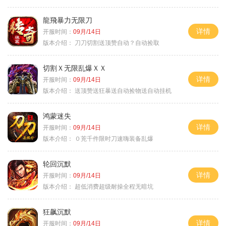
龍飛暴力无限刀
详情
开服时间：
09月/14日
版本介绍：
刀刀切割送顶赞自动？自动捡取
切割Ｘ无限乱爆ＸＸ
详情
开服时间：
09月/14日
版本介绍：
送顶赞送狂暴送自动捡物送自动挂机
鸿蒙迷失
详情
开服时间：
09月/14日
版本介绍：
０茺千件限时刀速嗨装备乱爆
轮回沉默
详情
开服时间：
09月/14日
版本介绍：
超低消费超级耐操全程无暗坑
狂飙沉默
详情
开服时间：
09月/14日