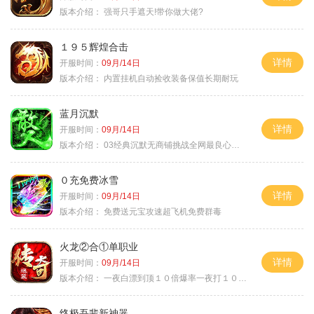
版本介绍：
强哥只手遮天!带你做大佬?
１９５辉煌合击
详情
开服时间：
09月/14日
版本介绍：
内置挂机自动捡收装备保值长期耐玩
蓝月沉默
详情
开服时间：
09月/14日
版本介绍：
03经典沉默无商铺挑战全网最良心沉默
０充免费冰雪
详情
开服时间：
09月/14日
版本介绍：
免费送元宝攻速超飞机免费群毒
火龙②合①单职业
详情
开服时间：
09月/14日
版本介绍：
一夜白漂到顶１０倍爆率一夜打１０００充
终极吾辈新神器