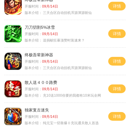
详情
开服时间：
09月/14日
版本介绍：
三天合区自动挂机浑源渾源斩仙
刀刀切割5%冰雪
详情
开服时间：
09月/14日
版本介绍：
送捐献狂暴顶赞时装速来？
终极吾辈新神器
详情
开服时间：
09月/14日
版本介绍：
三天合区自动挂机浑源渾源斩仙
散人送４００路费
详情
开服时间：
09月/14日
版本介绍：
充10送1000你要的我都有10米玩全网
独家复古迷失
详情
开服时间：
09月/14日
版本介绍：
纯元宝一切靠爆０充玩通关散人首选