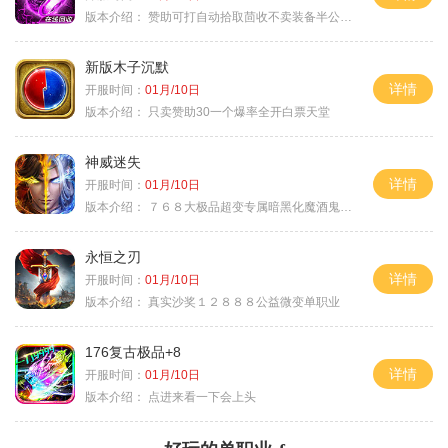
版本介绍：
赞助可打自动拾取茴收不卖装备半公益服
新版木子沉默
详情
开服时间：
01月/10日
版本介绍：
只卖赞助30一个爆率全开白票天堂
神威迷失
详情
开服时间：
01月/10日
版本介绍：
７６８大极品超变专属暗黑化魔酒鬼微变合击火
永恒之刃
详情
开服时间：
01月/10日
版本介绍：
真实沙奖１２８８８公益微变单职业
176复古极品+8
详情
开服时间：
01月/10日
版本介绍：
点进来看一下会上头