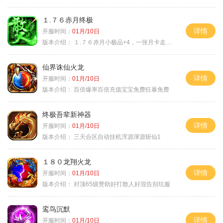
１.７６赤月终极
详情
开服时间：
01月/10日
版本介绍：
１.７６赤月小极品+4，一张月卡走天涯a
仙界诛仙火龙
详情
开服时间：
01月/10日
版本介绍：
百倍爆率百倍充值宝宝免费狂暴免费
终极吾辈新神器
详情
开服时间：
01月/10日
版本介绍：
三天合区自动挂机浑源渾源斩仙1
１８０龙翔火龙
详情
开服时间：
01月/10日
版本介绍：
封顶65级赞助好打散人好混告别坑服
鸾鸟沉默
详情
开服时间：
01月/10日