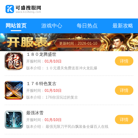
网站首页
游戏中心
每日热点
最新攻略
更新时间：2026-01-10
１８０龙腾盛世
详情
开服时间：
01月/10日
版本介绍：
１０元通关免费送首冲火龙乱爆
１７６特色复古
详情
开服时间：
01月/10日
版本介绍：
176你没玩过的复古
最强冰雪
详情
开服时间：
01月/10日
版本介绍：
最强无限刀平民白飘装备全爆百人在线