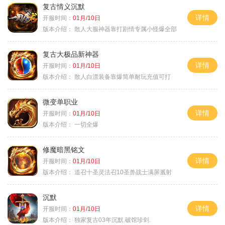
复古情义沉默
详情
开服时间：
01月/10日
版本介绍：
散人大服神器靠打剧情专属小怪爆全部
复古大极品新神器
详情
开服时间：
01月/10日
版本介绍：
散人白漂装备靠爆简单耐玩充值可打
微变单职业
详情
开服时间：
01月/10日
版本介绍：
一切全爆
修魔暗黑铭文
详情
开服时间：
01月/10日
版本介绍：
道召十圣灵法召10圣兽战士满屏溅射
沉默
详情
开服时间：
01月/10日
版本介绍：
独家复古03年沉默.破馆珍剑.