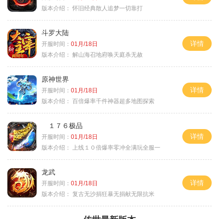
版本介绍：
怀旧经典散人追梦一切靠打
斗罗大陆
详情
开服时间：
01月/18日
版本介绍：
解山海召地府唤天庭杀无赦
原神世界
详情
开服时间：
01月/18日
版本介绍：
百倍爆率千件神器超多地图探索
１７６极品
详情
开服时间：
01月/18日
版本介绍：
上线１０倍爆率零冲全满玩全服一
龙武
详情
开服时间：
01月/18日
版本介绍：
复古无沙捐狂暴无捐献无限抗米