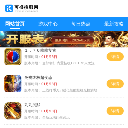
网站首页
游戏中心
每日热点
最新攻略
更新时间：2026-01-18
１．７６幽幽复古
详情
开服时间：
01月/18日
版本介绍：
全部靠打.内置挂机1.801.76火龙沉默微变
免费终极超变态
详情
开服时间：
01月/18日
版本介绍：
上线打币刀刀过亿智能挂机光柱满地
九九沉默
详情
开服时间：
01月/18日
版本介绍：
全新玩法此生必玩