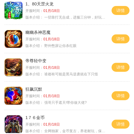
1、80天罡火龙
详情
开服时间：
01月/18日
版本介绍：
一切靠打无合成，进服三分钟，好玩一整年。
幽幽杀神恶魔
详情
开服时间：
01月/18日
版本介绍：
野外憋尿让你杀红眼
帝尊轻中变
详情
开服时间：
01月/18日
版本介绍：
谁都有可能是黑马逆袭就在下只怪
狂飙沉默
详情
开服时间：
01月/18日
版本介绍：
强哥只手遮天!带你做大佬?
1７６金币
详情
开服时间：
01月/18日
版本介绍：
全网独家，金币复古，养老耐玩，保底回収