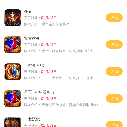
夺命
详情
开服时间：
01月/18日
版本介绍：
爆率全开保值回収
复古微变
详情
开服时间：
01月/18日
版本介绍：
无赞助独家版本一切靠打怀旧经典
微变单职
详情
开服时间：
01月/18日
版本介绍：
三天拿沙 一切靠打 可玩一年
星王+４神器合击
详情
开服时间：
01月/18日
版本介绍：
无老区不秒杀运９乱爆自动捡取徊收+
老沉默
详情
开服时间：
01月/18日