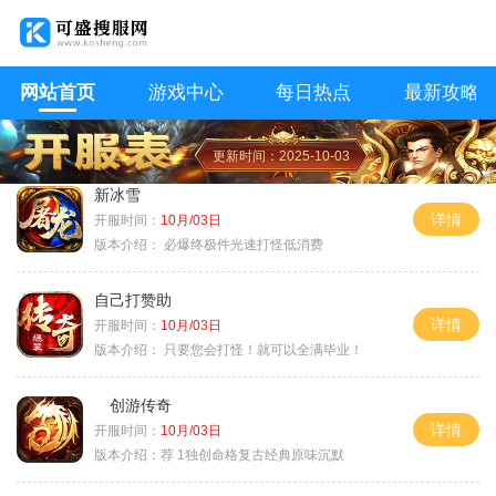
网站首页
游戏中心
每日热点
最新攻略
更新时间：2025-10-03
新冰雪
详情
开服时间：
10月/03日
版本介绍：
必爆终极件光速打怪低消费
自己打赞助
详情
开服时间：
10月/03日
版本介绍：
只要您会打怪！就可以全满毕业！
创游传奇
详情
开服时间：
10月/03日
版本介绍：
荐 1独创命格复古经典原味沉默