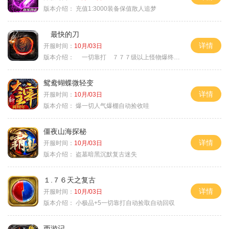
版本介绍：
充值1:3000装备保值散人追梦
最快的刀
详情
开服时间：
10月/03日
版本介绍：
一切靠打 ７７７级以上怪物爆终极
鸳鸯蝴蝶微轻变
详情
开服时间：
10月/03日
版本介绍：
爆一切人气爆棚自动捡收哇
僵夜山海探秘
详情
开服时间：
10月/03日
版本介绍：
盗墓暗黑沉默复古迷失
１.７６天之复古
详情
开服时间：
10月/03日
版本介绍：
小极品+5一切靠打自动捡取自动回収
西游记