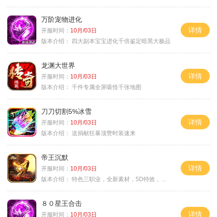
万阶宠物进化
详情
开服时间：
10月/03日
版本介绍：
四大副本宝宝进化千倍鉴定暗黑大极品
龙渊大世界
详情
开服时间：
10月/03日
版本介绍：
千件专属全屏吸怪千张地图
刀刀切割5%冰雪
详情
开服时间：
10月/03日
版本介绍：
送捐献狂暴顶赞时装速来
帝王沉默
详情
开服时间：
10月/03日
版本介绍：
特色三职业，全新素材，5D特效，不卡图
８０星王合击
详情
开服时间：
10月/03日