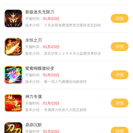
新版迷失无限刀
详情
开服时间：
01月/23日
版本介绍：
０充全图免费顶赞变态吸怪变态挂机
永恒之刃
详情
开服时间：
01月/23日
版本介绍：
真实沙奖１２８８８公益微变单职业
鸳鸯蝴蝶微轻变
详情
开服时间：
01月/23日
版本介绍：
爆一切人气爆棚自动捡收哇
神力专属
详情
开服时间：
01月/23日
版本介绍：
专属神力倍攻六大陆五剧情
鼎鼎沉默
详情
开服时间：
01月/23日