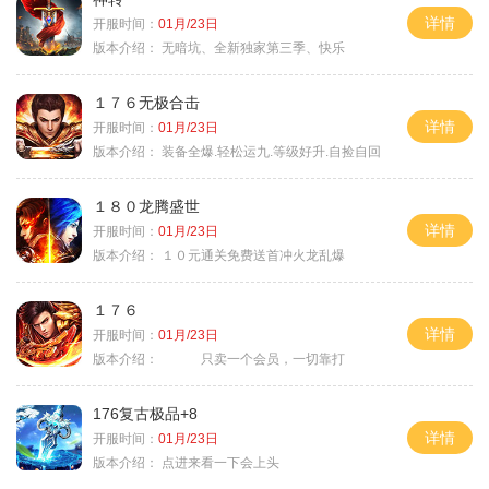
详情
开服时间：
01月/23日
版本介绍：
无暗坑、全新独家第三季、快乐
１７６无极合击
详情
开服时间：
01月/23日
版本介绍：
装备全爆.轻松运九.等级好升.自捡自回
１８０龙腾盛世
详情
开服时间：
01月/23日
版本介绍：
１０元通关免费送首冲火龙乱爆
１７６
详情
开服时间：
01月/23日
版本介绍：
只卖一个会员，一切靠打
176复古极品+8
详情
开服时间：
01月/23日
版本介绍：
点进来看一下会上头