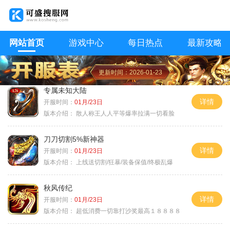
网站首页
游戏中心
每日热点
最新攻略
更新时间：2026-01-23
专属未知大陆
详情
开服时间：
01月/23日
版本介绍：
散人称王人人平等爆率拉满一切看脸
刀刀切割5%新神器
详情
开服时间：
01月/23日
版本介绍：
上线送切割/狂暴/装备保值/终极乱爆
秋风传纪
详情
开服时间：
01月/23日
版本介绍：
超低消费一切靠打沙奖最高１８８８８