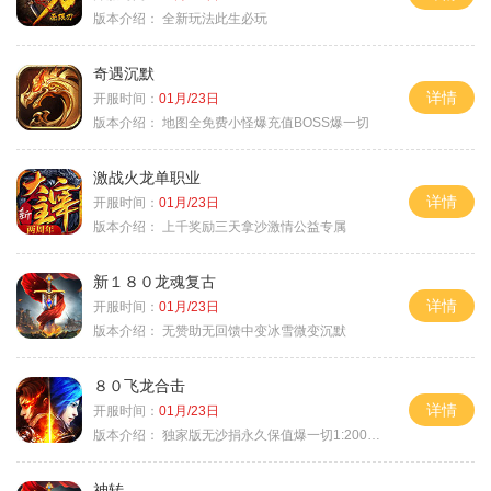
版本介绍：
全新玩法此生必玩
奇遇沉默
详情
开服时间：
01月/23日
版本介绍：
地图全免费小怪爆充值BOSS爆一切
激战火龙单职业
详情
开服时间：
01月/23日
版本介绍：
上千奖励三天拿沙激情公益专属
新１８０龙魂复古
详情
开服时间：
01月/23日
版本介绍：
无赞助无回馈中变冰雪微变沉默
８０飞龙合击
详情
开服时间：
01月/23日
版本介绍：
独家版无沙捐永久保值爆一切1:2000回1
神转